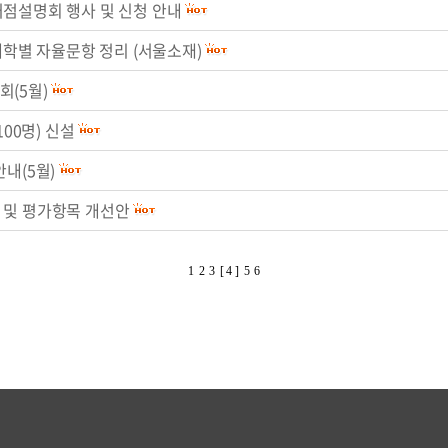
거점설명회 행사 및 신청 안내
대학별 자율문항 정리 (서울소재)
회(5월)
100명) 신설
내(5월)
 및 평가항목 개선안
1
2
3
[ 4 ]
5
6