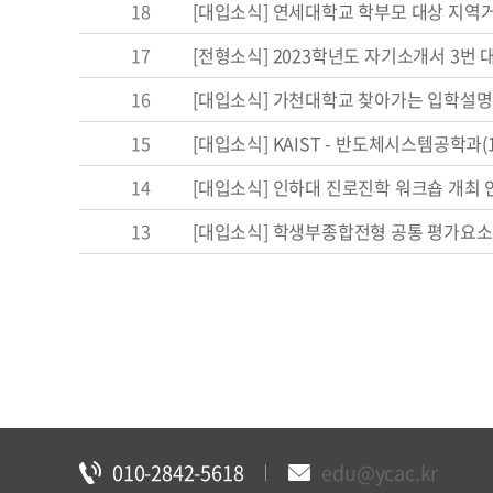
18
[대입소식] 연세대학교 학부모 대상 지역
17
[전형소식] 2023학년도 자기소개서 3번 
16
[대입소식] 가천대학교 찾아가는 입학설명
15
[대입소식] KAIST - 반도체시스템공학과(
14
[대입소식] 인하대 진로진학 워크숍 개최 안
13
[대입소식] 학생부종합전형 공통 평가요소
010-2842-5618
edu@ycac.kr