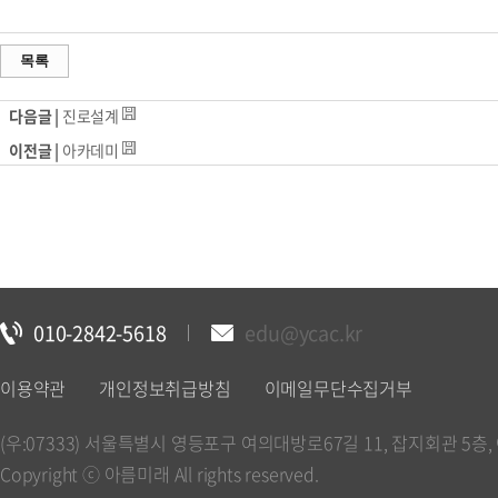
목록
다음글 |
진로설계
이전글 |
아카데미
010-2842-5618
edu@ycac.kr
이용약관
개인정보취급방침
이메일무단수집거부
(우:07333) 서울특별시 영등포구 여의대방로67길 11, 잡지회관 5층, 아
Copyright ⓒ 아름미래 All rights reserved.